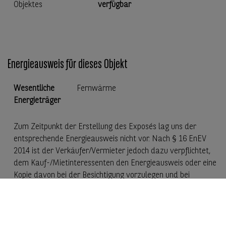
Objektes
verfügbar
Energieausweis für dieses Objekt
Wesentliche
Fernwärme
Energieträger
Zum Zeitpunkt der Erstellung des Exposés lag uns der
entsprechende Energieausweis nicht vor. Nach § 16 EnEV
2014 ist der Verkäufer/Vermieter jedoch dazu verpflichtet,
dem Kauf-/Mietinteressenten den Energieausweis oder eine
Kopie davon bei der Besichtigung vorzulegen und bei
Abschluss des Vertrages im Original/Kopie zu übergeben.