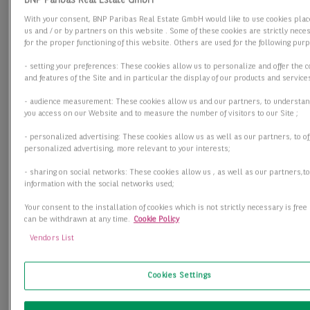
With your consent, BNP Paribas Real Estate GmbH would like to use cookies plac
us and / or by partners on this website . Some of these cookies are strictly nece
for the proper functioning of this website. Others are used for the following pur
- setting your preferences: These cookies allow us to personalize and offer the 
and features of the Site and in particular the display of our products and service
- audience measurement: These cookies allow us and our partners, to understa
you access on our Website and to measure the number of visitors to our Site ;
- personalized advertising: These cookies allow us as well as our partners, to of
personalized advertising, more relevant to your interests;
- sharing on social networks: These cookies allow us , as well as our partners,t
information with the social networks used;
Your consent to the installation of cookies which is not strictly necessary is free
can be withdrawn at any time.
Cookie Policy
Vendors List
Cookies Settings