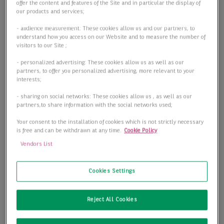
offer the content and features of the Site and in particular the display of
our products and services;
- audience measurement: These cookies allow us and our partners, to
understand how you access on our Website and to measure the number of
visitors to our Site ;
- personalized advertising: These cookies allow us as well as our
partners, to offer you personalized advertising, more relevant to your
interests;
- sharing on social networks: These cookies allow us , as well as our
partners,to share information with the social networks used;
Your consent to the installation of cookies which is not strictly necessary
is free and can be withdrawn at any time.
Cookie Policy
Vendors List
Cookies Settings
Reject All Cookies