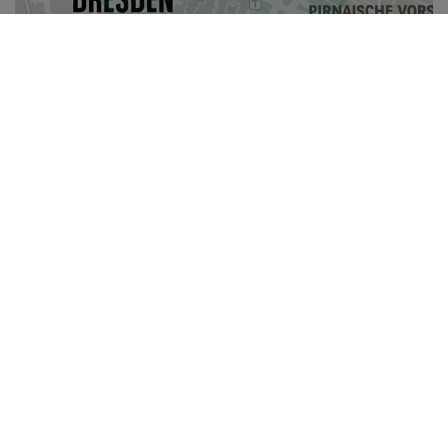
i
Die Fläche
Gesamtfläche des
9.140,43 m²
, davon
1.463,37 m²
Objektes
verfügbar
Gebäude 1
136,08 m²
, davon
136,08 m²
verfügbar