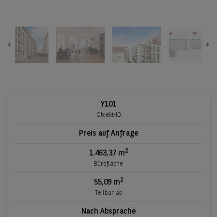
Previous
Ne
Y101
Objekt-ID
Preis auf Anfrage
2
1.463,37 m
Bürofläche
2
55,09 m
Teilbar ab
Nach Absprache