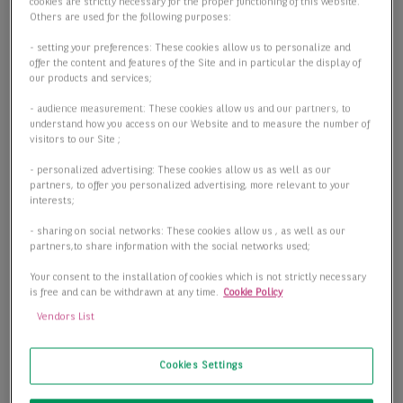
cookies are strictly necessary for the proper functioning of this website.
Others are used for the following purposes:
- setting your preferences: These cookies allow us to personalize and
offer the content and features of the Site and in particular the display of
our products and services;
- audience measurement: These cookies allow us and our partners, to
understand how you access on our Website and to measure the number of
visitors to our Site ;
- personalized advertising: These cookies allow us as well as our
partners, to offer you personalized advertising, more relevant to your
interests;
- sharing on social networks: These cookies allow us , as well as our
partners,to share information with the social networks used;
Your consent to the installation of cookies which is not strictly necessary
is free and can be withdrawn at any time.
Cookie Policy
Vendors List
Cookies Settings