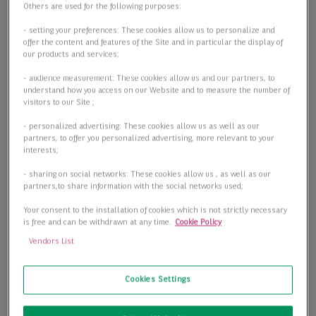
Others are used for the following purposes:
- setting your preferences: These cookies allow us to personalize and
offer the content and features of the Site and in particular the display of
our products and services;
- audience measurement: These cookies allow us and our partners, to
understand how you access on our Website and to measure the number of
visitors to our Site ;
- personalized advertising: These cookies allow us as well as our
partners, to offer you personalized advertising, more relevant to your
interests;
- sharing on social networks: These cookies allow us , as well as our
partners,to share information with the social networks used;
Your consent to the installation of cookies which is not strictly necessary
is free and can be withdrawn at any time.
Cookie Policy
Vendors List
Cookies Settings