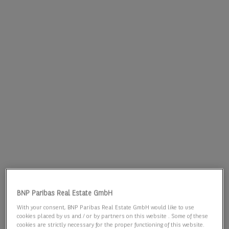
BNP Paribas Real Estate GmbH
With your consent, BNP Paribas Real Estate GmbH would like to use
cookies placed by us and / or by partners on this website . Some of these
cookies are strictly necessary for the proper functioning of this website.