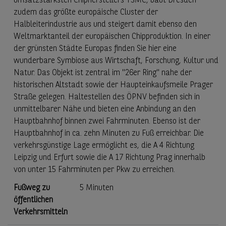
umsatzstärksten Chipherstellers TSMC, baut Dresden
zudem das größte europäische Cluster der
Halbleiterindustrie aus und steigert damit ebenso den
Weltmarktanteil der europäischen Chipproduktion. In einer
der grünsten Städte Europas finden Sie hier eine
wunderbare Symbiose aus Wirtschaft, Forschung, Kultur und
Natur. Das Objekt ist zentral im "26er Ring" nahe der
historischen Altstadt sowie der Haupteinkaufsmeile Prager
Straße gelegen. Haltestellen des ÖPNV befinden sich in
unmittelbarer Nähe und bieten eine Anbindung an den
Hauptbahnhof binnen zwei Fahrminuten. Ebenso ist der
Hauptbahnhof in ca. zehn Minuten zu Fuß erreichbar. Die
verkehrsgünstige Lage ermöglicht es, die A 4 Richtung
Leipzig und Erfurt sowie die A 17 Richtung Prag innerhalb
von unter 15 Fahrminuten per Pkw zu erreichen.
Fußweg zu
5 Minuten
öffentlichen
Verkehrsmitteln