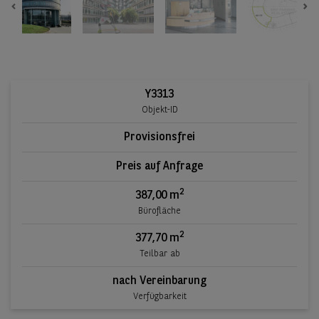
Previous
Ne
Y3313
Objekt-ID
Provisionsfrei
Preis auf Anfrage
2
387,00 m
Bürofläche
2
377,70 m
Teilbar ab
nach Vereinbarung
Verfügbarkeit