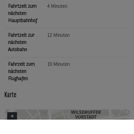
Fahrtzeit zum
4 Minuten
nächsten
Hauptbahnhof
Fahrtzeit zur
12 Minuten
nächsten
Autobahn
Fahrzeit zum
19 Minuten
nächsten
Flughafen
Karte
+
−