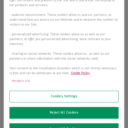
offer the content and features of the Site and in particular the display of
our products and services;
- audience measurement: These cookies allow us and our partners, to
understand how you access on our Website and to measure the number of
visitors to our Site ;
- personalized advertising: These cookies allow us as well as our
partners, to offer you personalized advertising, more relevant to your
interests;
- sharing on social networks: These cookies allow us , as well as our
partners,to share information with the social networks used;
Your consent to the installation of cookies which is not strictly necessary
is free and can be withdrawn at any time.
Cookie Policy
Vendors List
Cookies Settings
Reject All Cookies