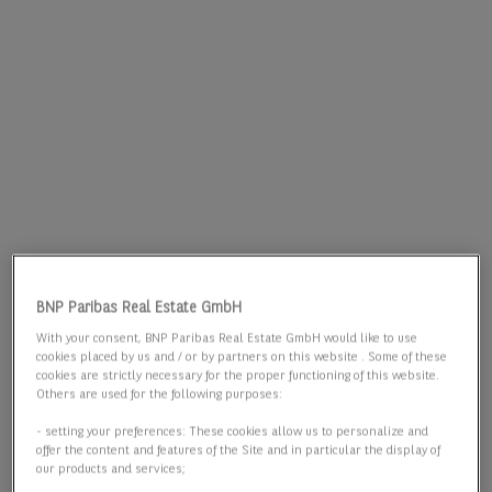
BNP Paribas Real Estate GmbH
With your consent, BNP Paribas Real Estate GmbH would like to use
cookies placed by us and / or by partners on this website . Some of these
cookies are strictly necessary for the proper functioning of this website.
Others are used for the following purposes:
- setting your preferences: These cookies allow us to personalize and
offer the content and features of the Site and in particular the display of
our products and services;