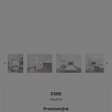
Previous
Ne
D3292
Objekt-ID
Provisionsfrei