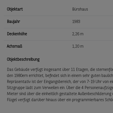
Objektart
Bürohaus
Baujahr
1983
Deckenhöhe
2,26 m
Achsmaß
1,20 m
Objektbeschreibung
Das Gebäude verfügt insgesamt über 11 Etagen, die sternenförm
den 1980ern errichtet, befindet sich in einem sehr guten bauli
Repräsentativ ist der Eingangsbereich, der von 7-19 Uhr von e
Sitzgruppe lädt zum Verweilen ein. Über die 4 Personenaufzüge 
Mieter sind über die einheitlich gestaltete Außenbeschilderung
Flügel verfügt darüber hinaus über ein programmierbares Schlie