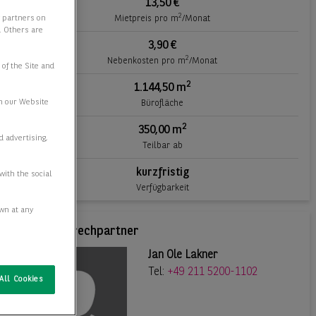
13,50 €
2
Mietpreis pro m
/Monat
y partners on
e. Others are
3,90 €
2
Nebenkosten pro m
/Monat
 of the Site and
2
1.144,50 m
n our Website
Bürofläche
2
350,00 m
d advertising,
Teilbar ab
kurzfristig
with the social
Verfügbarkeit
awn at any
Ihr Ansprechpartner
Jan Ole Lakner
Tel:
+49 211 5200-1102
All Cookies