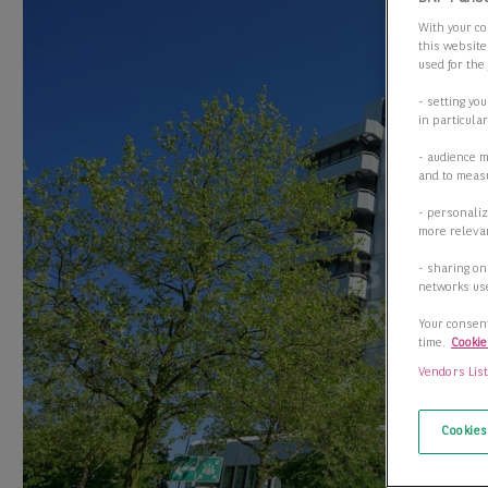
With your co
this website
used for the
- setting yo
in particula
- audience 
and to measu
- personaliz
more relevan
- sharing on
networks us
Your consent
time.
Cookie
Vendors Lis
Cookies