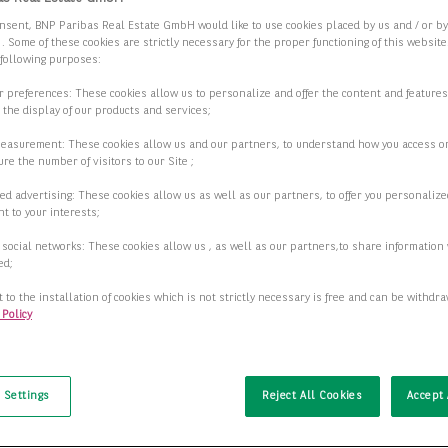
nsent, BNP Paribas Real Estate GmbH would like to use cookies placed by us and / or b
 . Some of these cookies are strictly necessary for the proper functioning of this websit
 following purposes:
ur preferences: These cookies allow us to personalize and offer the content and features
r the display of our products and services;
measurement: These cookies allow us and our partners, to understand how you access o
re the number of visitors to our Site ;
ed advertising: These cookies allow us as well as our partners, to offer you personalize
t to your interests;
 social networks: These cookies allow us , as well as our partners,to share information 
ed;
 to the installation of cookies which is not strictly necessary is free and can be withdr
 Policy
t
 Settings
Reject All Cookies
Accept 