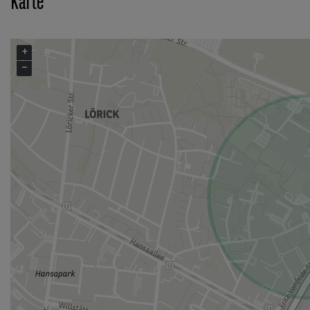
Karte
+
−