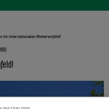
ro im internationalen Mieterumfeld!
399)
feld!
as Real Estate GmbH