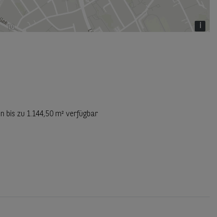
i
n bis zu
1.144,50 m²
verfügbar