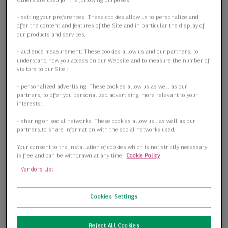
Others are used for the following purposes:
- setting your preferences: These cookies allow us to personalize and
offer the content and features of the Site and in particular the display of
our products and services;
- audience measurement: These cookies allow us and our partners, to
understand how you access on our Website and to measure the number of
visitors to our Site ;
- personalized advertising: These cookies allow us as well as our
partners, to offer you personalized advertising, more relevant to your
interests;
- sharing on social networks: These cookies allow us , as well as our
partners,to share information with the social networks used;
Your consent to the installation of cookies which is not strictly necessary
is free and can be withdrawn at any time.
Cookie Policy
Vendors List
Cookies Settings
Reject All Cookies