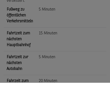
verbessert.
Fußweg zu
5 Minuten
öffentlichen
Verkehrsmitteln
Fahrtzeit zum
15 Minuten
nächsten
Hauptbahnhof
Fahrtzeit zur
5 Minuten
nächsten
Autobahn
Fahrzeit zum
20 Minuten
nächsten
Flughafen
Karte