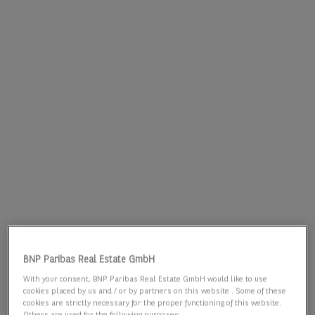
BNP Paribas Real Estate GmbH
With your consent, BNP Paribas Real Estate GmbH would like to use
cookies placed by us and / or by partners on this website . Some of these
cookies are strictly necessary for the proper functioning of this website.