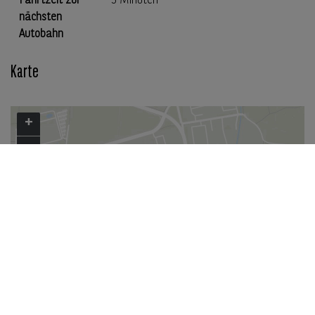
Fahrtzeit zur
3 Minuten
nächsten
Autobahn
Karte
+
−