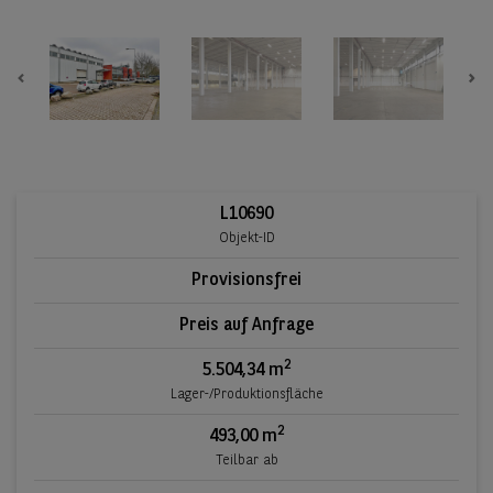
Previous
Ne
L10690
Objekt-ID
Provisionsfrei
Preis auf Anfrage
2
5.504,34 m
Lager-/Produktionsfläche
2
493,00 m
Teilbar ab