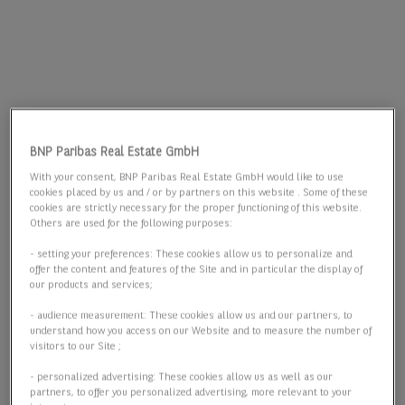
BNP Paribas Real Estate GmbH
With your consent, BNP Paribas Real Estate GmbH would like to use
cookies placed by us and / or by partners on this website . Some of these
cookies are strictly necessary for the proper functioning of this website.
Others are used for the following purposes:
- setting your preferences: These cookies allow us to personalize and
offer the content and features of the Site and in particular the display of
our products and services;
- audience measurement: These cookies allow us and our partners, to
understand how you access on our Website and to measure the number of
visitors to our Site ;
- personalized advertising: These cookies allow us as well as our
partners, to offer you personalized advertising, more relevant to your