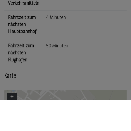
Verkehrsmitteln
Fahrtzeit zum
4 Minuten
nächsten
Hauptbahnhof
Fahrzeit zum
50 Minuten
nächsten
Flughafen
Karte
+
−