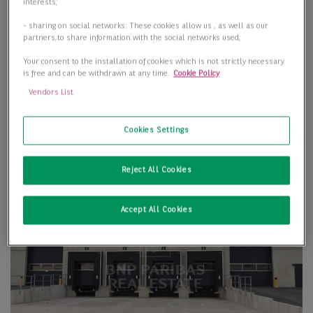
interests;
- sharing on social networks: These cookies allow us , as well as our
partners,to share information with the social networks used;
Your consent to the installation of cookies which is not strictly necessary
is free and can be withdrawn at any time.
Cookie Policy
Vendors List
Cookies Settings
Reject All Cookies
Accept All Cookies