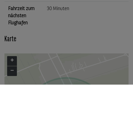
Fahrzeit zum
30 Minuten
nächsten
Flughafen
Karte
+
−