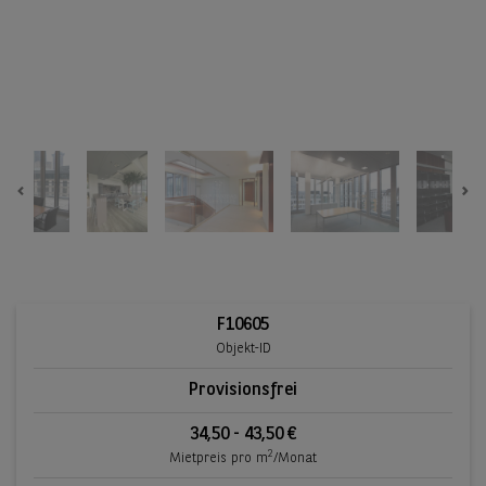
Previous
Ne
F10605
Objekt-ID
Provisionsfrei
34,50 - 43,50 €
2
Mietpreis pro m
/Monat