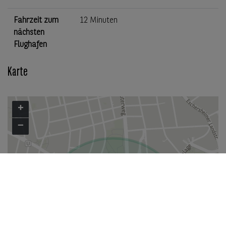
Fahrzeit zum
12 Minuten
nächsten
Flughafen
Karte
+
−