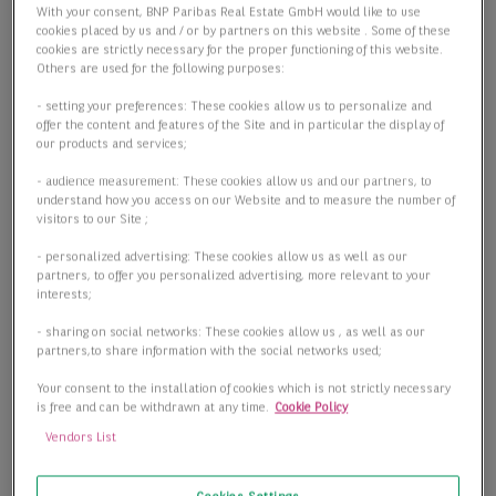
With your consent, BNP Paribas Real Estate GmbH would like to use
cookies placed by us and / or by partners on this website . Some of these
cookies are strictly necessary for the proper functioning of this website.
Others are used for the following purposes:
- setting your preferences: These cookies allow us to personalize and
offer the content and features of the Site and in particular the display of
our products and services;
- audience measurement: These cookies allow us and our partners, to
understand how you access on our Website and to measure the number of
visitors to our Site ;
- personalized advertising: These cookies allow us as well as our
partners, to offer you personalized advertising, more relevant to your
interests;
- sharing on social networks: These cookies allow us , as well as our
partners,to share information with the social networks used;
Your consent to the installation of cookies which is not strictly necessary
is free and can be withdrawn at any time.
Cookie Policy
Vendors List