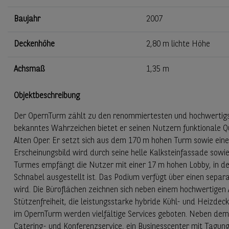
Baujahr
2007
Deckenhöhe
2,80 m lichte Höhe
Achsmaß
1,35 m
Objektbeschreibung
Der OpernTurm zählt zu den renommiertesten und hochwertigste
bekanntes Wahrzeichen bietet er seinen Nutzern funktionale Qu
Alten Oper. Er setzt sich aus dem 170 m hohen Turm sowie ei
Erscheinungsbild wird durch seine helle Kalksteinfassade sowi
Turmes empfängt die Nutzer mit einer 17 m hohen Lobby, in d
Schnabel ausgestellt ist. Das Podium verfügt über einen separ
wird. Die Büroflächen zeichnen sich neben einem hochwertigen 
Stützenfreiheit, die leistungsstarke hybride Kühl- und Heizdec
im OpernTurm werden vielfältige Services geboten. Neben dem
Catering- und Konferenzservice, ein Businesscenter mit Tagung