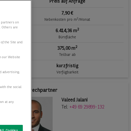
Preis auf Anfrage
7,90 €
2
Nebenkosten pro m
/Monat
y partners on
e. Others are
2
6.414,36 m
Bürofläche
 of the Site and
2
375,00 m
Teilbar ab
n our Website
kurzfristig
Verfügbarkeit
d advertising,
with the social
Ihr Ansprechpartner
Valeed Jalani
awn at any
Tel:
+49 69 29899-132
All Cookies