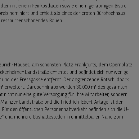
dler mit einem Feinkostladen sowie einem geräumigen Bistro.
is nominiert und erhielt als eines der ersten Bürohochhaus-
, ressourcenschonendes Bauen.
Zürich-Hauses, am schönsten Platz Frankfurts, dem Opernplatz.
kenheimer Landstraße errichtet und befindet sich nur wenige
 und der Fressgasse entfernt. Der angrenzende Rotschildpark
² erweitert. Darüber hinaus wurden 30.000 m² des gesamten
t nicht nur eine gute Versorgung für Ihre Mitarbeiter, sondern
e Mainzer Landstraße und die Friedrich-Ebert-Anlage ist der
 Für den öffentlichen Personennahverkehr befinden sich die U-
ge" und mehrere Bushaltestellen in unmittelbarer Nähe zum