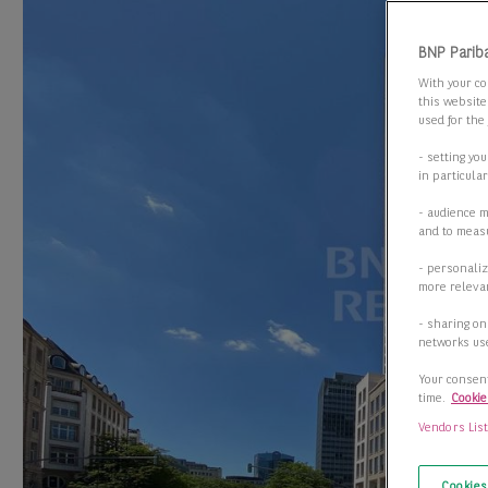
BNP Parib
With your co
this website
used for the
- setting yo
in particula
- audience 
and to measu
- personaliz
more relevan
- sharing on
networks us
Your consent
time.
Cookie
Vendors Lis
Cookies