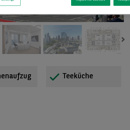
Ne
nenaufzug
Teeküche