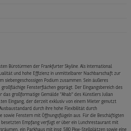
n Bürotürmen der Frankfurter Skyline. Als international
alität und hohe Effizienz in unmittelbarer Nachbarschaft zur
nem siebengeschossigen Podium zusammen. Sein äußeres
e großflächige Fensterflächen geprägt. Der Eingangsbereich des
er das großformatige Gemälde "Ahab" des Künstlers Julian
aten Eingang, der derzeit exklusiv von einem Mieter genutzt
Ausbaustandard durch ihre hohe Flexibilität durch
ke sowie Fenstern mit Öffnungsflügeln aus. Für die Beschäftigten
 besetzten Empfang verfügt er über ein Lunchrestaurant mit
sräumen, ein Parkhaus mit insg. 580 Pkw-Stellplätzen sowie eine