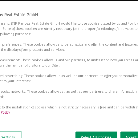
as Real Estate GmbH
nsent, BNP Paribas Real Estate GmbH would like to use cookies placed by us and / or b
 . Some of these cookies are strictly necessary for the proper functioning of this websit
 following purposes:
ur preferences: These cookies allow us to personalize and offer the content and features
r the display of our products and services;
measurement: These cookies allow us and our partners, to understand how you access o
re the number of visitors to our Site ;
ed advertising: These cookies allow us as well as our partners, to offer you personalize
t to your interests;
 social networks: These cookies allow us , as well as our partners,to share information 
ed;
 to the installation of cookies which is not strictly necessary is free and can be withdr
 Policy
t
 Settings
Reject All Cookies
Accept 