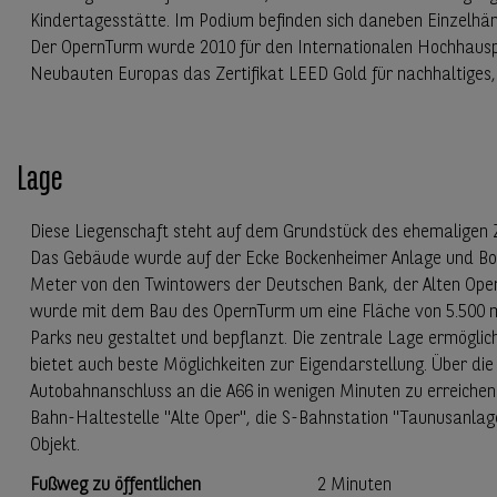
Kindertagesstätte. Im Podium befinden sich daneben Einzelhän
Der OpernTurm wurde 2010 für den Internationalen Hochhauspre
Neubauten Europas das Zertifikat LEED Gold für nachhaltiges
Lage
Diese Liegenschaft steht auf dem Grundstück des ehemaligen 
Das Gebäude wurde auf der Ecke Bockenheimer Anlage und Boc
Meter von den Twintowers der Deutschen Bank, der Alten Oper
wurde mit dem Bau des OpernTurm um eine Fläche von 5.500 m
Parks neu gestaltet und bepflanzt. Die zentrale Lage ermöglich
bietet auch beste Möglichkeiten zur Eigendarstellung. Über di
Autobahnanschluss an die A66 in wenigen Minuten zu erreichen.
Bahn-Haltestelle "Alte Oper", die S-Bahnstation "Taunusanla
Objekt.
Fußweg zu öffentlichen
2 Minuten