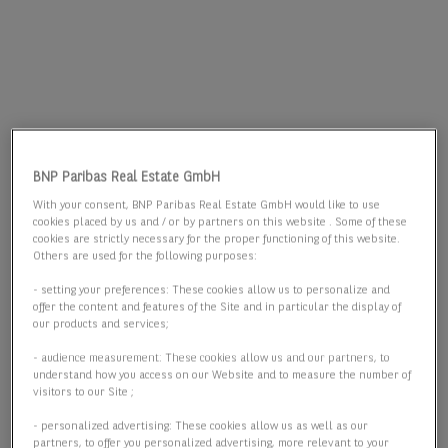
BNP Paribas Real Estate GmbH
With your consent, BNP Paribas Real Estate GmbH would like to use
cookies placed by us and / or by partners on this website . Some of these
cookies are strictly necessary for the proper functioning of this website.
Others are used for the following purposes:
- setting your preferences: These cookies allow us to personalize and
offer the content and features of the Site and in particular the display of
our products and services;
- audience measurement: These cookies allow us and our partners, to
understand how you access on our Website and to measure the number of
visitors to our Site ;
- personalized advertising: These cookies allow us as well as our
partners, to offer you personalized advertising, more relevant to your