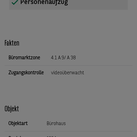
Personenaufzug
Fakten
Büromarktzone
4.1 A 9/ A 38
Zugangskontrolle
videoüberwacht
Objekt
Objektart
Bürohaus