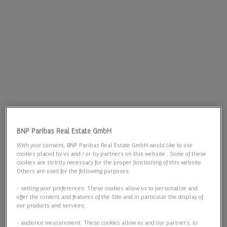
BNP Paribas Real Estate GmbH
With your consent, BNP Paribas Real Estate GmbH would like to use
cookies placed by us and / or by partners on this website . Some of these
cookies are strictly necessary for the proper functioning of this website.
Others are used for the following purposes:
- setting your preferences: These cookies allow us to personalize and
offer the content and features of the Site and in particular the display of
our products and services;
- audience measurement: These cookies allow us and our partners, to