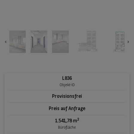
Previous
Ne
L836
Objekt-ID
Provisionsfrei
Preis auf Anfrage
2
1.541,78 m
Bürofläche