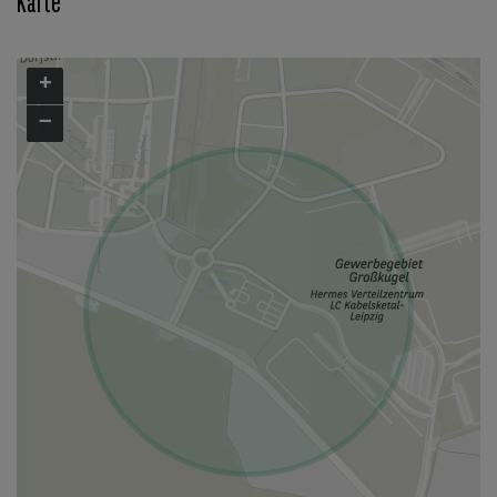
Karte
+
−