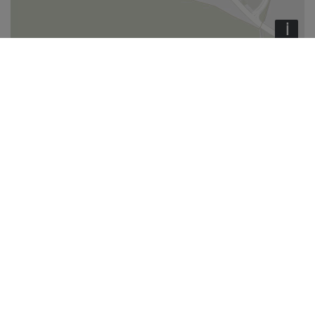
i
Die Fläche
Gesamtfläche des
14.864,33 m²
, davon
1.541,78 m²
Objektes
verfügbar
Bürofläche,
Gebäude 1, 5. OG, 424,54 m², Preis auf Anfrage
Bürofläche,
Gebäude 1, 1. OG, 704,74 m², Preis auf Anfrage
Bürofläche,
Gebäude 1, EG, 412,50 m², Preis auf Anfrage