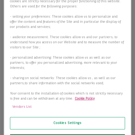
cookies are strictly necessary for the proper functioning of this website.
Others are used for the following purposes:
- setting your preferences: These cookies allow us to personalize and
offer the content and features of the Site and in particular the display of
our products and services;
- audience measurement: These cookies allow us and our partners, to
understand how you access on our Website and to measure the number of
visitors to our Site ;
- personalized advertising: These cookies allow us as well as our
partners, to offer you personalized advertising, more relevant to your
interests;
- sharing on social networks: These cookies allow us , as well as our
partners,to share information with the social networks used;
Your consent to the installation of cookies which is not strictly necessary
is free and can be withdrawn at any time.
Cookie Policy
Vendors List
Cookies Settings