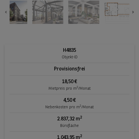
Previous
Ne
H4835
Objekt-ID
Provisionsfrei
18,50 €
2
Mietpreis pro m
/Monat
4,50 €
2
Nebenkosten pro m
/Monat
2
2.837,32 m
Bürofläche
2
1.043,95 m