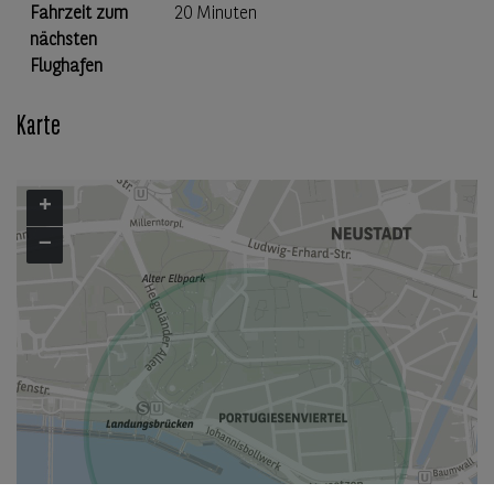
Fahrzeit zum
20 Minuten
nächsten
Flughafen
Karte
+
−