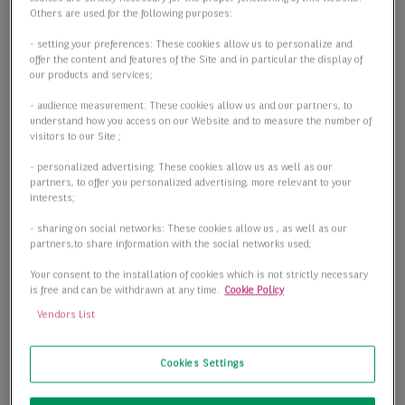
Others are used for the following purposes:
- setting your preferences: These cookies allow us to personalize and
offer the content and features of the Site and in particular the display of
our products and services;
- audience measurement: These cookies allow us and our partners, to
understand how you access on our Website and to measure the number of
visitors to our Site ;
- personalized advertising: These cookies allow us as well as our
partners, to offer you personalized advertising, more relevant to your
interests;
- sharing on social networks: These cookies allow us , as well as our
partners,to share information with the social networks used;
Your consent to the installation of cookies which is not strictly necessary
is free and can be withdrawn at any time.
Cookie Policy
Vendors List
Cookies Settings