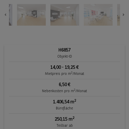
Previous
Ne
H6857
Objekt-ID
14,00 - 19,25 €
2
Mietpreis pro m
/Monat
6,50 €
2
Nebenkosten pro m
/Monat
2
1.406,54 m
Bürofläche
2
250,15 m
Teilbar ab