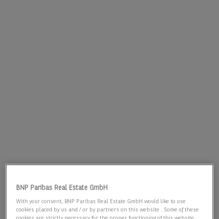
BNP Paribas Real Estate GmbH
With your consent, BNP Paribas Real Estate GmbH would like to use
cookies placed by us and / or by partners on this website . Some of these
cookies are strictly necessary for the proper functioning of this website.