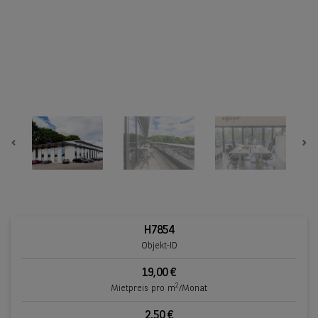
Previous
Ne
H7854
Objekt-ID
19,00 €
2
Mietpreis pro m
/Monat
2,50 €