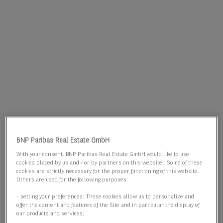
BNP Paribas Real Estate GmbH
With your consent, BNP Paribas Real Estate GmbH would like to use
cookies placed by us and / or by partners on this website . Some of these
cookies are strictly necessary for the proper functioning of this website.
Others are used for the following purposes:
- setting your preferences: These cookies allow us to personalize and
offer the content and features of the Site and in particular the display of
our products and services;