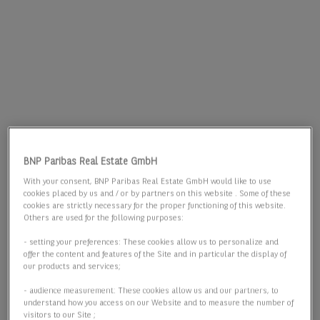
BNP Paribas Real Estate GmbH
With your consent, BNP Paribas Real Estate GmbH would like to use
cookies placed by us and / or by partners on this website . Some of these
cookies are strictly necessary for the proper functioning of this website.
Others are used for the following purposes:
- setting your preferences: These cookies allow us to personalize and
offer the content and features of the Site and in particular the display of
our products and services;
- audience measurement: These cookies allow us and our partners, to
understand how you access on our Website and to measure the number of
visitors to our Site ;