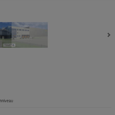
Ne
nniveau