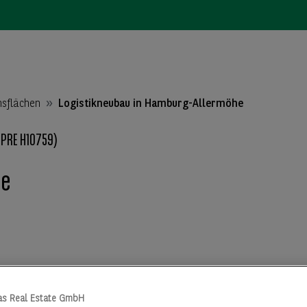
nsflächen
Logistikneubau in Hamburg-Allermöhe
PRE H10759)
he
as Real Estate GmbH