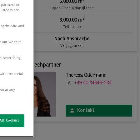
6.000,00 m
y partners on
Lager-/Produktionsfläche
e. Others are
2
6.000,00 m
 of the Site and
Teilbar ab
Nach Absprache
n our Website
Verfügbarkeit
d advertising,
Ihr Ansprechpartner
with the social
Theresa Odermann
Tel:
+49 40 34848-234
awn at any
Kontakt
All Cookies