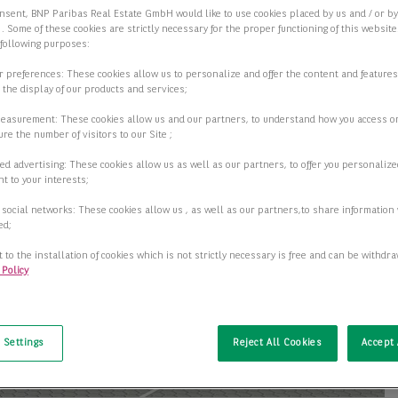
nsent, BNP Paribas Real Estate GmbH would like to use cookies placed by us and / or b
 . Some of these cookies are strictly necessary for the proper functioning of this websit
 following purposes:
ur preferences: These cookies allow us to personalize and offer the content and features
r the display of our products and services;
measurement: These cookies allow us and our partners, to understand how you access o
re the number of visitors to our Site ;
ed advertising: These cookies allow us as well as our partners, to offer you personalize
t to your interests;
 social networks: These cookies allow us , as well as our partners,to share information 
ed;
 to the installation of cookies which is not strictly necessary is free and can be withdr
 Policy
t
 Settings
Reject All Cookies
Accept 