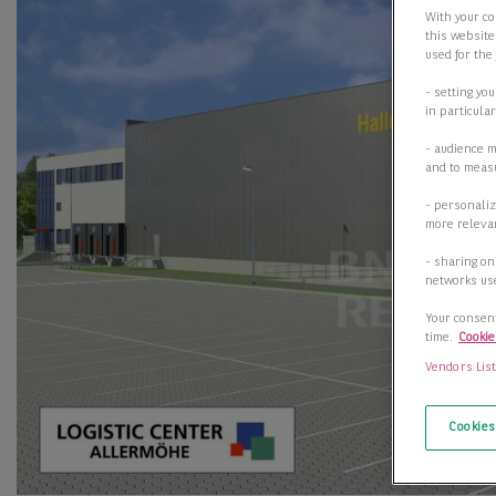
With your co
this website
used for the
- setting yo
in particula
- audience 
and to measu
- personaliz
more relevan
- sharing on
networks us
Your consent
time.
Cookie
Vendors Lis
Cookies