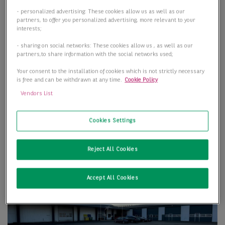
- personalized advertising: These cookies allow us as well as our
partners, to offer you personalized advertising, more relevant to your
interests;
- sharing on social networks: These cookies allow us , as well as our
partners,to share information with the social networks used;
Your consent to the installation of cookies which is not strictly necessary
is free and can be withdrawn at any time.
Cookie Policy
Vendors List
Cookies Settings
Reject All Cookies
Accept All Cookies