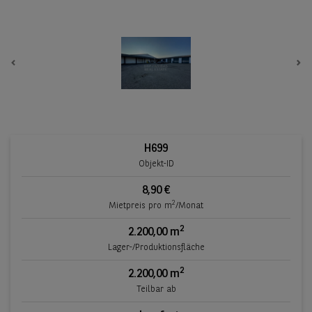
Previous
Ne
H699
Objekt-ID
8,90 €
2
Mietpreis pro m
/Monat
2
2.200,00 m
Lager-/Produktionsfläche
2
2.200,00 m
Teilbar ab