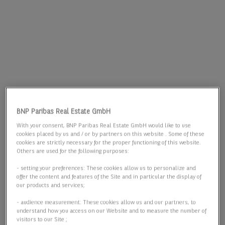
BNP Paribas Real Estate GmbH
With your consent, BNP Paribas Real Estate GmbH would like to use
cookies placed by us and / or by partners on this website . Some of these
cookies are strictly necessary for the proper functioning of this website.
Others are used for the following purposes:
- setting your preferences: These cookies allow us to personalize and
offer the content and features of the Site and in particular the display of
our products and services;
- audience measurement: These cookies allow us and our partners, to
understand how you access on our Website and to measure the number of
visitors to our Site ;