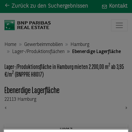
Zurück zu den Suchergebnissen
Kontakt
Home
Gewerbeimmobilien
Hamburg
Lager-/Produktionsflächen
Ebenerdige Lagerfläche
2
Lager-/Produktionsfläche in Hamburg mieten 2.200,00 m
ab 3,95
2
€/m
(BNPPRE H8017)
Ebenerdige Lagerfläche
22113 Hamburg
Previous
Ne
H8017