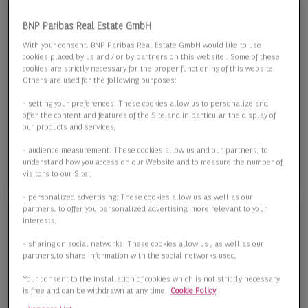
Objekt-ID
BNP Paribas Real Estate GmbH
3,95 €
With your consent, BNP Paribas Real Estate GmbH would like to use
2
Mietpreis pro m
/Monat
cookies placed by us and / or by partners on this website . Some of these
cookies are strictly necessary for the proper functioning of this website.
2
2.200,00 m
Others are used for the following purposes:
Lager-/Produktionsfläche
- setting your preferences: These cookies allow us to personalize and
offer the content and features of the Site and in particular the display of
2
2.200,00 m
our products and services;
Teilbar ab
- audience measurement: These cookies allow us and our partners, to
Nach Absprache
understand how you access on our Website and to measure the number of
visitors to our Site ;
Verfügbarkeit
- personalized advertising: These cookies allow us as well as our
partners, to offer you personalized advertising, more relevant to your
Ihr Ansprechpartner
interests;
Lennart Bertram
- sharing on social networks: These cookies allow us , as well as our
partners,to share information with the social networks used;
Tel:
+49 40 34848-238
Your consent to the installation of cookies which is not strictly necessary
is free and can be withdrawn at any time.
Cookie Policy