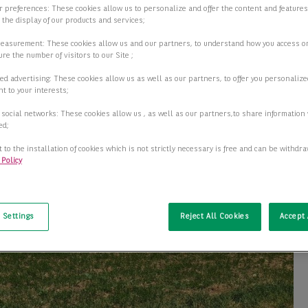
ur preferences: These cookies allow us to personalize and offer the content and features
r the display of our products and services;
measurement: These cookies allow us and our partners, to understand how you access o
re the number of visitors to our Site ;
ed advertising: These cookies allow us as well as our partners, to offer you personalize
t to your interests;
 social networks: These cookies allow us , as well as our partners,to share information 
ed;
 to the installation of cookies which is not strictly necessary is free and can be withdr
 Policy
t
 Settings
Reject All Cookies
Accept 