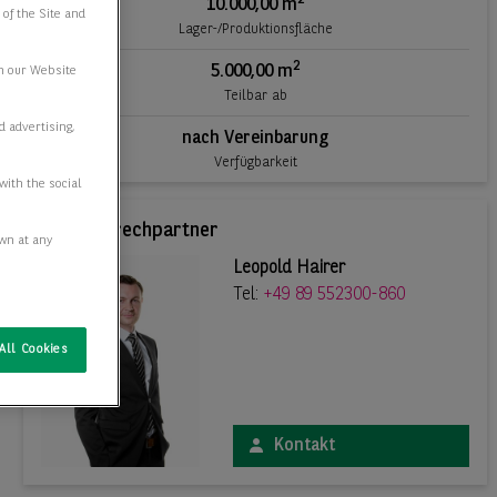
10.000,00 m
 of the Site and
Lager-/Produktionsfläche
2
5.000,00 m
n our Website
Teilbar ab
d advertising,
nach Vereinbarung
Verfügbarkeit
with the social
Ihr Ansprechpartner
awn at any
Leopold Hairer
Tel:
+49 89 552300-860
All Cookies
Kontakt