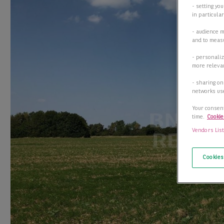
- setting yo
in particula
- audience 
and to measu
- personaliz
more relevan
- sharing on
networks us
Your consent
time.
Cookie
Vendors Lis
Cookies