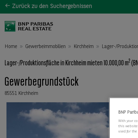
Zurück zu den Suchergebnissen
Home
Gewerbeimmobilien
Kirchheim
Lager-/Produktio
2
Lager-/Produktionsfläche in Kirchheim mieten 10.000,00 m
(BN
Gewerbegrundstück
85551 Kirchheim
BNP Parib
With your co
this website
used for the