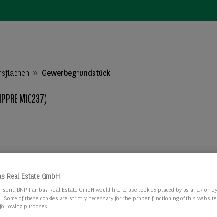
nsflächen
Gewerbegrundstück
PPRE M10237)
as Real Estate GmbH
nsent, BNP Paribas Real Estate GmbH would like to use cookies placed by us and / or b
 . Some of these cookies are strictly necessary for the proper functioning of this websit
 following purposes: