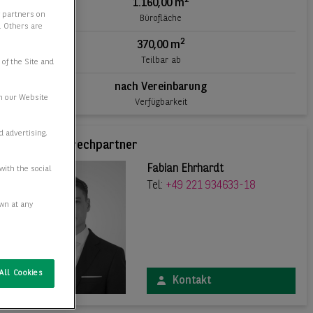
1.160,00 m
y partners on
Bürofläche
e. Others are
2
370,00 m
Teilbar ab
 of the Site and
nach Vereinbarung
n our Website
Verfügbarkeit
d advertising,
Ihr Ansprechpartner
Fabian Ehrhardt
with the social
Tel:
+49 221 934633-18
awn at any
All Cookies
Kontakt