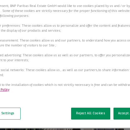
nsent, BNP Paribas Real Estate GmbH would like to use cookies placed by us and / or b
 . Some of these cookies are strictly necessary for the proper functioning of this websit
 following purposes:
ur preferences: These cookies allow us to personalize and offer the content and features
r the display of our products and services;
measurement: These cookies allow us and our partners, to understand how you access o
re the number of visitors to our Site ;
ed advertising: These cookies allow us as well as our partners, to offer you personalize
t to your interests;
 social networks: These cookies allow us , as well as our partners,to share information 
ed;
 to the installation of cookies which is not strictly necessary is free and can be withdr
 Policy
t
 Settings
Reject All Cookies
Accept 