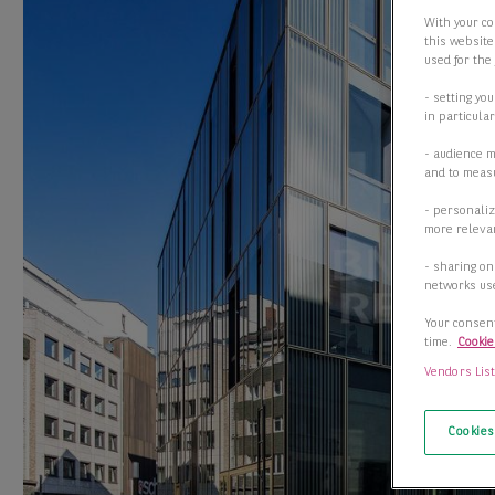
With your co
this website
used for the
- setting yo
in particula
- audience 
and to measu
- personaliz
more relevan
- sharing on
networks us
Your consent
time.
Cookie
Vendors Lis
Cookies