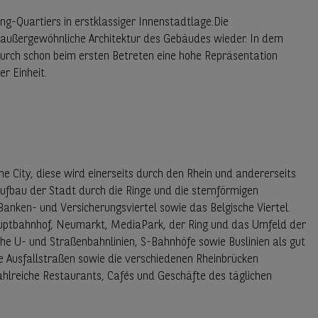
ng-Quartiers in erstklassiger Innenstadtlage.Die
d außergewöhnliche Architektur des Gebäudes wieder. In dem
rch schon beim ersten Betreten eine hohe Repräsentation
er Einheit.
ne City, diese wird einerseits durch den Rhein und andererseits
ufbau der Stadt durch die Ringe und die sternförmigen
Banken- und Versicherungsviertel sowie das Belgische Viertel.
uptbahnhof, Neumarkt, MediaPark, der Ring und das Umfeld der
che U- und Straßenbahnlinien, S-Bahnhöfe sowie Buslinien als gut
e Ausfallstraßen sowie die verschiedenen Rheinbrücken
ahlreiche Restaurants, Cafés und Geschäfte des täglichen