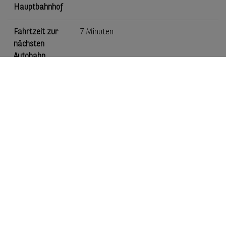
Hauptbahnhof
Fahrtzeit zur
7 Minuten
nächsten
Autobahn
Fahrzeit zum
30 Minuten
nächsten
Flughafen
Karte
+
−