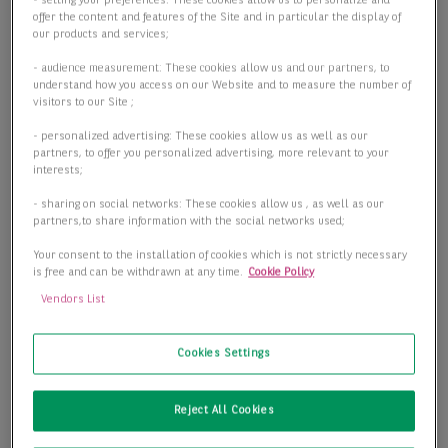
- setting your preferences: These cookies allow us to personalize and
offer the content and features of the Site and in particular the display of
our products and services;
- audience measurement: These cookies allow us and our partners, to
understand how you access on our Website and to measure the number of
visitors to our Site ;
- personalized advertising: These cookies allow us as well as our
partners, to offer you personalized advertising, more relevant to your
interests;
- sharing on social networks: These cookies allow us , as well as our
partners,to share information with the social networks used;
Your consent to the installation of cookies which is not strictly necessary
is free and can be withdrawn at any time.
Cookie Policy
Vendors List
Cookies Settings
Reject All Cookies