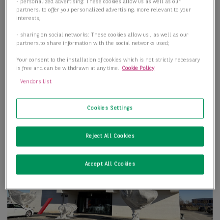
- personalized advertising: These cookies allow us as well as our
partners, to offer you personalized advertising, more relevant to your
interests;
- sharing on social networks: These cookies allow us , as well as our
partners,to share information with the social networks used;
Your consent to the installation of cookies which is not strictly necessary
is free and can be withdrawn at any time.
Cookie Policy
Vendors List
Cookies Settings
Reject All Cookies
Accept All Cookies