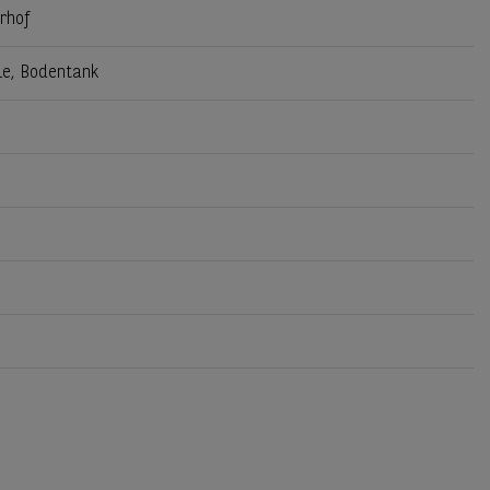
rhof
le, Bodentank