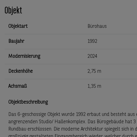
Objekt
Objektart
Bürohaus
Baujahr
1992
Modernisierung
2024
Deckenhöhe
2,75 m
Achsmaß
1,35 m
Objektbeschreibung
Das 6-geschossige Objekt wurde 1992 erbaut und besteht aus
angrenzenden Studio/ Hallenkomplex. Das Bürogebäude hat 3 s
Rundbau erschlossen. Die moderne Architektur spiegelt sich in
großzügig gestalteten Eingangsbereich wieder, welcher durch 