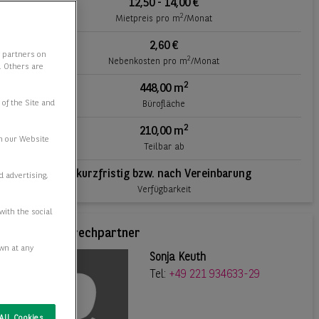
12,50 - 14,00 €
2
Mietpreis pro m
/Monat
2,60 €
y partners on
2
Nebenkosten pro m
/Monat
e. Others are
2
448,00 m
 of the Site and
Bürofläche
2
210,00 m
n our Website
Teilbar ab
kurzfristig bzw. nach Vereinbarung
d advertising,
Verfügbarkeit
with the social
Ihr Ansprechpartner
awn at any
Sonja Keuth
Tel:
+49 221 934633-29
All Cookies