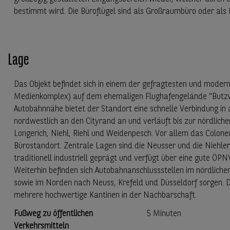
bestimmt wird. Die Büroflügel sind als Großraumbüro oder als E
Lage
Das Objekt befindet sich in einem der gefragtesten und moder
Medienkomplex) auf dem ehemaligen Flughafengelände "Butzwei
Autobahnnähe bietet der Standort eine schnelle Verbindung in 
nordwestlich an den Cityrand an und verläuft bis zur nördlich
Longerich, Niehl, Riehl und Weidenpesch. Vor allem das Coloneu
Bürostandort. Zentrale Lagen sind die Neusser und die Niehle
traditionell industriell geprägt und verfügt über eine gute Ö
Weiterhin befinden sich Autobahnanschlussstellen im nördliche
sowie im Norden nach Neuss, Krefeld und Düsseldorf sorgen. 
mehrere hochwertige Kantinen in der Nachbarschaft.
Fußweg zu öffentlichen
5 Minuten
Verkehrsmitteln