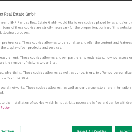
as Real Estate GmbH
nsent, BNP Paribas Real Estate GmbH would like to use cookies placed by us and / or b
 . Some of these cookies are strictly necessary for the proper functioning of this websit
 following purposes:
ur preferences: These cookies allow us to personalize and offer the content and features
r the display of our products and services;
measurement: These cookies allow us and our partners, to understand how you access o
re the number of visitors to our Site ;
ed advertising: These cookies allow us as well as our partners, to offer you personalize
t to your interests;
 social networks: These cookies allow us , as well as our partners,to share information 
ed;
 to the installation of cookies which is not strictly necessary is free and can be withdr
 Policy
t
 Settings
Reject All Cookies
Accept 