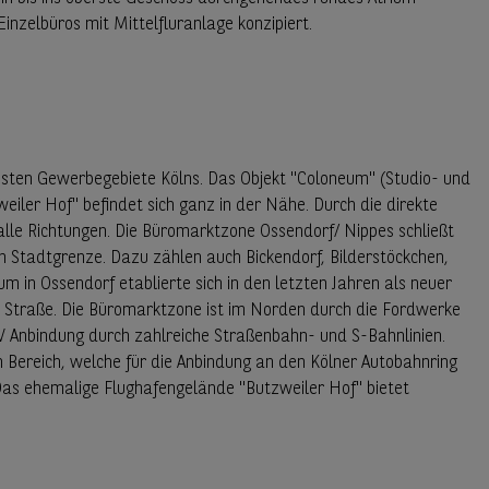
inzelbüros mit Mittelfluranlage konzipiert.
nsten Gewerbegebiete Kölns. Das Objekt "Coloneum" (Studio- und
ler Hof" befindet sich ganz in der Nähe. Durch die direkte
alle Richtungen. Die Büromarktzone Ossendorf/ Nippes schließt
en Stadtgrenze. Dazu zählen auch Bickendorf, Bilderstöckchen,
m in Ossendorf etablierte sich in den letzten Jahren als neuer
r Straße. Die Büromarktzone ist im Norden durch die Fordwerke
PNV Anbindung durch zahlreiche Straßenbahn- und S-Bahnlinien.
n Bereich, welche für die Anbindung an den Kölner Autobahnring
Das ehemalige Flughafengelände "Butzweiler Hof" bietet