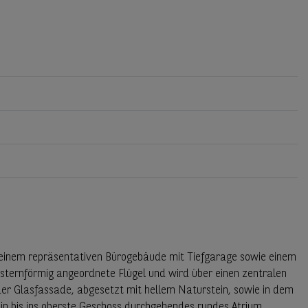
 einem repräsentativen Bürogebäude mit Tiefgarage sowie einem
ternförmig angeordnete Flügel und wird über einen zentralen
 der Glasfassade, abgesetzt mit hellem Naturstein, sowie in dem
ein bis ins oberste Geschoss durchgehendes rundes Atrium