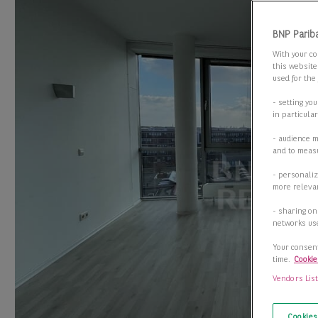
BNP Parib
With your co
this website
used for the
- setting yo
in particula
- audience 
and to measu
- personaliz
more relevan
- sharing on
networks us
Your consent
time.
Cookie
Vendors Lis
Cookies