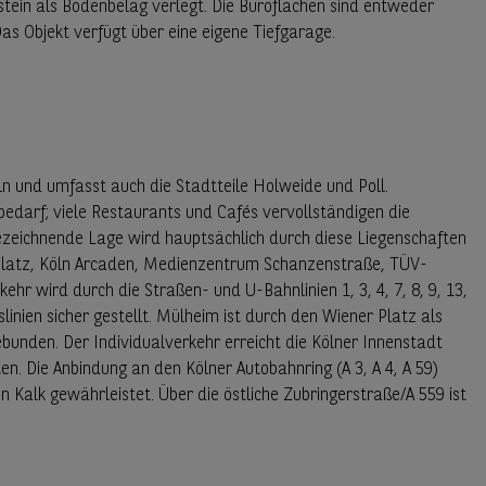
stein als Bodenbelag verlegt. Die Büroflächen sind entweder
as Objekt verfügt über eine eigene Tiefgarage.
n und umfasst auch die Stadtteile Holweide und Poll.
darf; viele Restaurants und Cafés vervollständigen die
ezeichnende Lage wird hauptsächlich durch diese Liegenschaften
Platz, Köln Arcaden, Medienzentrum Schanzenstraße, TÜV-
r wird durch die Straßen- und U-Bahnlinien 1, 3, 4, 7, 8, 9, 13,
linien sicher gestellt. Mülheim ist durch den Wiener Platz als
unden. Der Individualverkehr erreicht die Kölner Innenstadt
n. Die Anbindung an den Kölner Autobahnring (A 3, A 4, A 59)
 Kalk gewährleistet. Über die östliche Zubringerstraße/A 559 ist