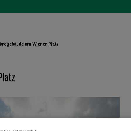
ürogebäude am Wiener Platz
latz