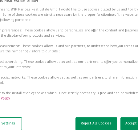
as Real Estate GmbH
nsent, BNP Paribas Real Estate GmbH would like to use cookies placed by us and / or b
 . Some of these cookies are strictly necessary for the proper functioning of this websit
 following purposes:
ur preferences: These cookies allow us to personalize and offer the content and features
r the display of our products and services;
measurement: These cookies allow us and our partners, to understand how you access o
re the number of visitors to our Site ;
ed advertising: These cookies allow us as well as our partners, to offer you personalize
t to your interests;
 social networks: These cookies allow us , as well as our partners,to share information 
ed;
 to the installation of cookies which is not strictly necessary is free and can be withdr
 Policy
t
 Settings
Reject All Cookies
Accept 