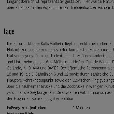
Eingangsbereich ist repräsentativ gestaltet. Hier wurde Natur
über einen zentralen Aufzug oder ein Treppenhaus erreichbar. D
Lage
Die Büromarktzone Kalk/Mülheim liegt im rechtsrheinischen Köl
Einkaufszentren decken nahezu den kompletten Einzelhandelsbe
Nahversorgung. Diese noch nicht als echter Bürostandort zu b
und Unternehmen geprägt: Mülheimer Hafen, Galerie Wiener 
Gelände, KHD, AXA und BAYER. Der öffentliche Personennahverkeh
18 und 19, die S-Bahnlinien 6 und 12 sowie durch zahlreiche Bus
Hauptverkehrsknotenpunkt sowie den Clevischen Ring gut angeb
über die Mülheimer Brücke und die Zoobrücke in wenigen Minute
wird über die Siegburger Straße sowie den Autobahnanschluss in
der Flughafen Köln/Bonn gut erreichbar.
Fußweg zu öffentlichen
1 Minuten