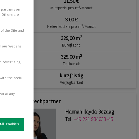
11,50 €
2
Mietpreis pro m
/Monat
y partners on
e. Others are
3,00 €
2
Nebenkosten pro m
/Monat
 of the Site and
2
329,00 m
Bürofläche
n our Website
2
329,00 m
d advertising,
Teilbar ab
kurzfristig
with the social
Verfügbarkeit
awn at any
Ihr Ansprechpartner
Hannah Ilayda Bozdag
Tel:
+49 221 934633-45
All Cookies