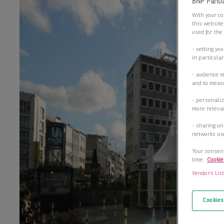
BNP Parib
With your co
this website
used for the
- setting yo
in particula
- audience 
and to measu
- personaliz
more relevan
- sharing on
networks us
Your consent
time.
Cookie
Vendors Lis
Cookies