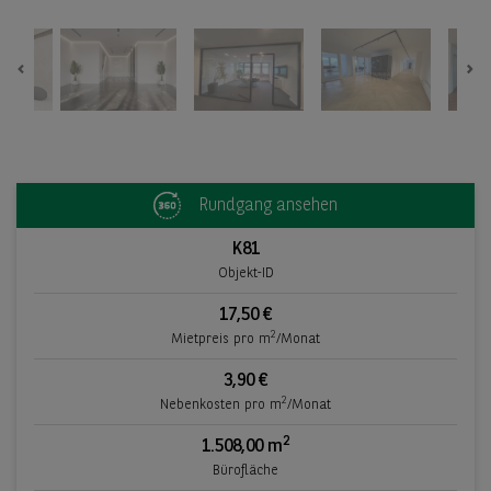
Previous
Ne
Rundgang ansehen
K81
Objekt-ID
17,50 €
2
Mietpreis pro m
/Monat
3,90 €
2
Nebenkosten pro m
/Monat
2
1.508,00 m
Bürofläche