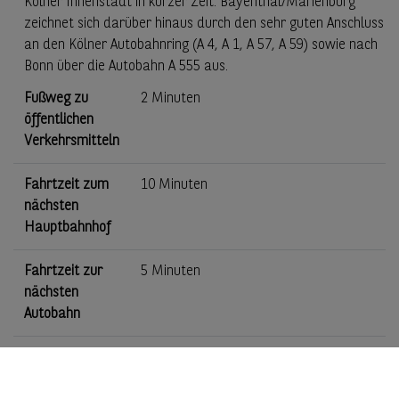
Kölner Innenstadt in kurzer Zeit. Bayenthal/Marienburg
zeichnet sich darüber hinaus durch den sehr guten Anschluss
an den Kölner Autobahnring (A 4, A 1, A 57, A 59) sowie nach
Bonn über die Autobahn A 555 aus.
Fußweg zu
2 Minuten
öffentlichen
Verkehrsmitteln
Fahrtzeit zum
10 Minuten
nächsten
Hauptbahnhof
Fahrtzeit zur
5 Minuten
nächsten
Autobahn
Fahrzeit zum
20 Minuten
nächsten