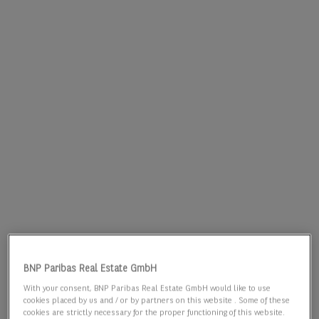
BNP Paribas Real Estate GmbH
With your consent, BNP Paribas Real Estate GmbH would like to use
cookies placed by us and / or by partners on this website . Some of these
cookies are strictly necessary for the proper functioning of this website.