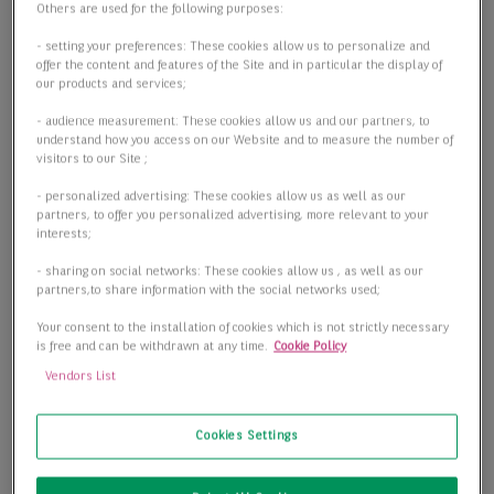
Others are used for the following purposes:
- setting your preferences: These cookies allow us to personalize and
offer the content and features of the Site and in particular the display of
our products and services;
- audience measurement: These cookies allow us and our partners, to
understand how you access on our Website and to measure the number of
visitors to our Site ;
- personalized advertising: These cookies allow us as well as our
partners, to offer you personalized advertising, more relevant to your
interests;
- sharing on social networks: These cookies allow us , as well as our
partners,to share information with the social networks used;
Your consent to the installation of cookies which is not strictly necessary
is free and can be withdrawn at any time.
Cookie Policy
Vendors List
Cookies Settings