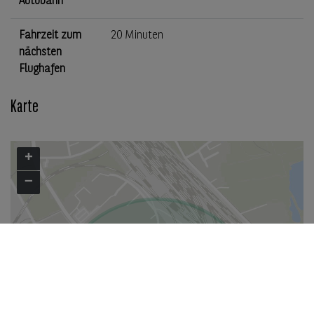
Autobahn
Fahrzeit zum
20 Minuten
nächsten
Flughafen
Karte
+
−