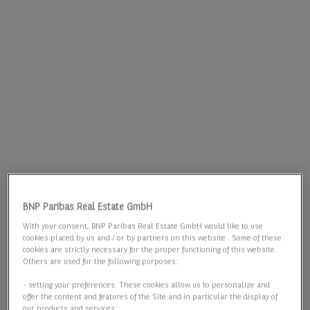
BNP Paribas Real Estate GmbH
With your consent, BNP Paribas Real Estate GmbH would like to use
cookies placed by us and / or by partners on this website . Some of these
cookies are strictly necessary for the proper functioning of this website.
Others are used for the following purposes:
- setting your preferences: These cookies allow us to personalize and
offer the content and features of the Site and in particular the display of
our products and services;