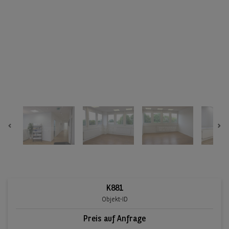
Previous
Ne
K881
Objekt-ID
Preis auf Anfrage