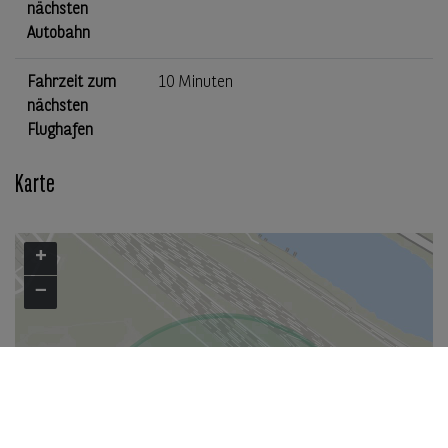
nächsten
Autobahn
Fahrzeit zum
10 Minuten
nächsten
Flughafen
Karte
+
−