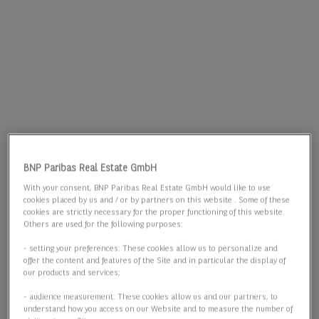
BNP Paribas Real Estate GmbH
With your consent, BNP Paribas Real Estate GmbH would like to use
cookies placed by us and / or by partners on this website . Some of these
cookies are strictly necessary for the proper functioning of this website.
Others are used for the following purposes:
- setting your preferences: These cookies allow us to personalize and
offer the content and features of the Site and in particular the display of
our products and services;
- audience measurement: These cookies allow us and our partners, to
understand how you access on our Website and to measure the number of