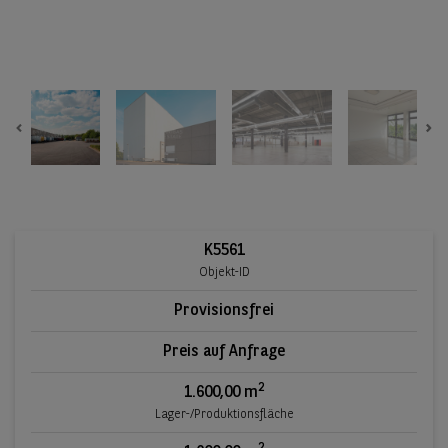
Previous
Ne
K5561
Objekt-ID
Provisionsfrei
Preis auf Anfrage
2
1.600,00 m
Lager-/Produktionsfläche