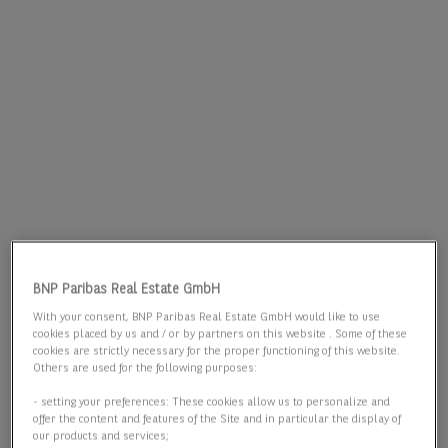
BNP Paribas Real Estate GmbH
With your consent, BNP Paribas Real Estate GmbH would like to use
cookies placed by us and / or by partners on this website . Some of these
cookies are strictly necessary for the proper functioning of this website.
Others are used for the following purposes:
- setting your preferences: These cookies allow us to personalize and
offer the content and features of the Site and in particular the display of
our products and services;