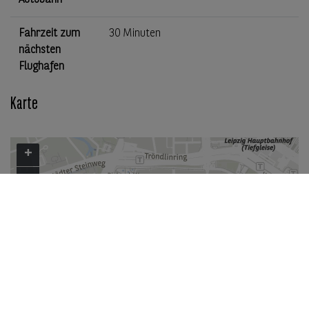
Fahrzeit zum
30 Minuten
nächsten
Flughafen
Karte
+
−