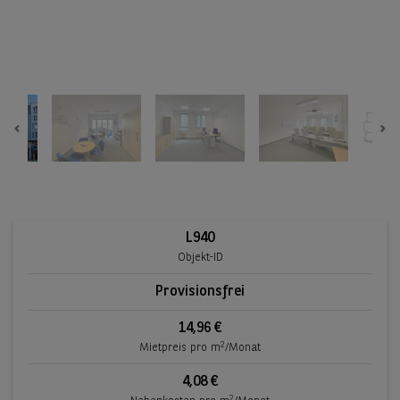
Previous
Ne
L940
Objekt-ID
Provisionsfrei
14,96 €
2
Mietpreis pro m
/Monat
4,08 €
2