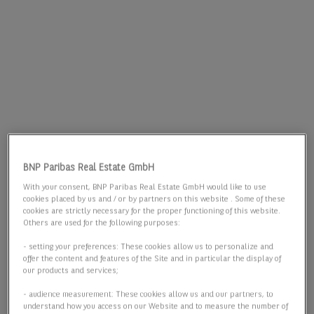
BNP Paribas Real Estate GmbH
With your consent, BNP Paribas Real Estate GmbH would like to use
cookies placed by us and / or by partners on this website . Some of these
cookies are strictly necessary for the proper functioning of this website.
Others are used for the following purposes:
- setting your preferences: These cookies allow us to personalize and
offer the content and features of the Site and in particular the display of
our products and services;
- audience measurement: These cookies allow us and our partners, to
understand how you access on our Website and to measure the number of