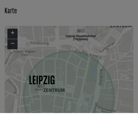
Karte
+
−