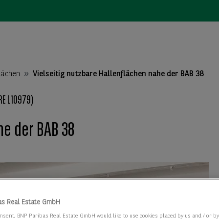
lächen
Vielseitig nutzbare Hallenflächen nahe der BAB 38
E L10979)
he der BAB 38
as Real Estate GmbH
nsent, BNP Paribas Real Estate GmbH would like to use cookies placed by us and / or b