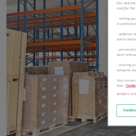
this website
used for the
- setting yo
in particula
- audience 
and to measu
- personaliz
more relevan
- sharing on
networks us
Your consent
time.
Cookie
Vendors Lis
Cookies