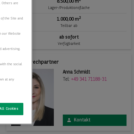
8.500,00 m
e. Others are
Lager-/Produktionsfläche
2
 of the Site and
1.000,00 m
Teilbar ab
n our Website
ab sofort
Verfügbarkeit
d advertising,
Ihr Ansprechpartner
with the social
Anna Schmidt
Tel:
+49 341 71188-31
awn at any
All Cookies
Kontakt