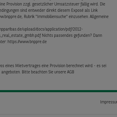
e Provision zzgl. gesetzlicher Umsatzsteuer fällig wird. Die
edingungen sind entweder direkt diesem Exposé als Link
w.bnppre.de, Rubrik "Immobiliensuche" einzusehen. Allgemeine
npparibas.de/upload/docs/application/pdf/2012-
s_real_estate_gmbh.pdf Nichts passendes gefunden? Dann
ter: https://www.bnppre.de
ss eines Mietvertrages eine Provision berechnet wird - es sei
i angeboten. Bitte beachten Sie unsere AGB
Impress