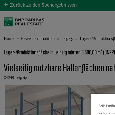
Zurück zu den Suchergebnissen
Home
Gewerbeimmobilien
Leipzig
Lager-/Produktionsf
2
Lager-/Produktionsfläche in Leipzig mieten 8.500,00 m
(BNPPR
Vielseitig nutzbare Hallenflächen na
04249 Leipzig
BNP Parib
With your co