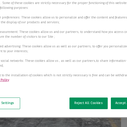
 . Some of these cookies are strictly necessary for the proper functioning of this websit
 following purposes:
ur preferences: These cookies allow us to personalize and offer the content and features
r the display of our products and services;
measurement: These cookies allow us and our partners, to understand how you access o
re the number of visitors to our Site ;
ed advertising: These cookies allow us as well as our partners, to offer you personalize
t to your interests;
 social networks: These cookies allow us , as well as our partners,to share information 
ed;
 to the installation of cookies which is not strictly necessary is free and can be withdr
 Policy
t
 Settings
Reject All Cookies
Accept 