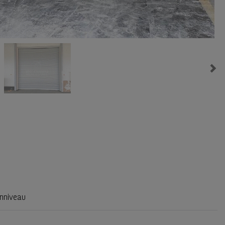
Ne
nniveau