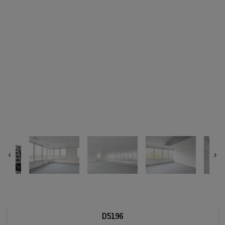
Previous
Ne
D5196