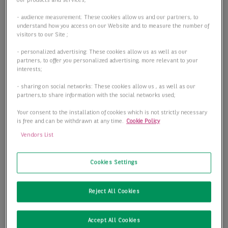
our products and services;
- audience measurement: These cookies allow us and our partners, to
understand how you access on our Website and to measure the number of
visitors to our Site ;
- personalized advertising: These cookies allow us as well as our
partners, to offer you personalized advertising, more relevant to your
interests;
- sharing on social networks: These cookies allow us , as well as our
partners,to share information with the social networks used;
Your consent to the installation of cookies which is not strictly necessary
is free and can be withdrawn at any time.
Cookie Policy
Vendors List
Cookies Settings
Reject All Cookies
Accept All Cookies