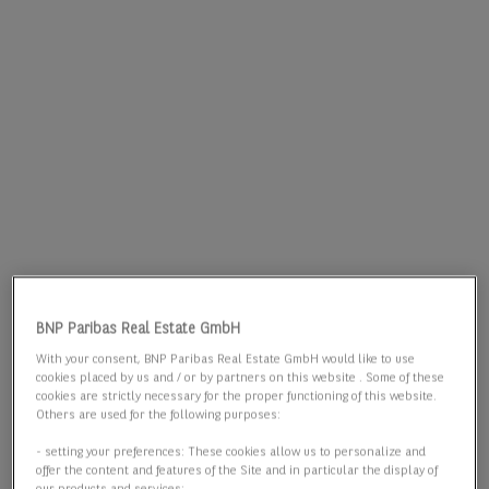
BNP Paribas Real Estate GmbH
With your consent, BNP Paribas Real Estate GmbH would like to use
cookies placed by us and / or by partners on this website . Some of these
cookies are strictly necessary for the proper functioning of this website.
Others are used for the following purposes:
- setting your preferences: These cookies allow us to personalize and
offer the content and features of the Site and in particular the display of