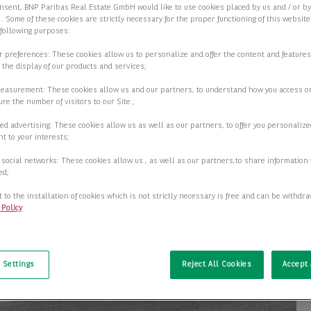
nsent, BNP Paribas Real Estate GmbH would like to use cookies placed by us and / or b
 . Some of these cookies are strictly necessary for the proper functioning of this websit
 following purposes:
ur preferences: These cookies allow us to personalize and offer the content and features
r the display of our products and services;
measurement: These cookies allow us and our partners, to understand how you access o
re the number of visitors to our Site ;
ed advertising: These cookies allow us as well as our partners, to offer you personalize
t to your interests;
 social networks: These cookies allow us , as well as our partners,to share information 
ed;
 to the installation of cookies which is not strictly necessary is free and can be withdr
 Policy
t
 Settings
Reject All Cookies
Accept 