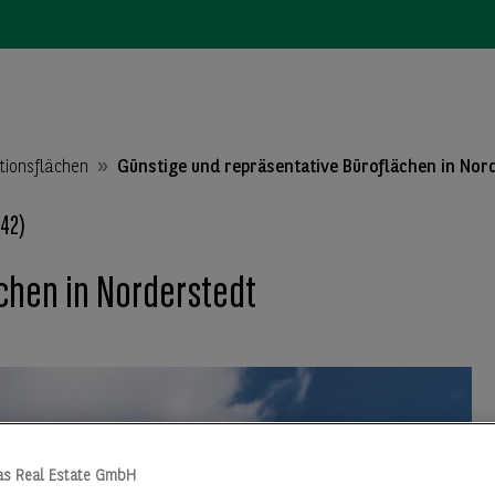
tionsflächen
Günstige und repräsentative Büroflächen in Nor
42)
chen in Norderstedt
as Real Estate GmbH