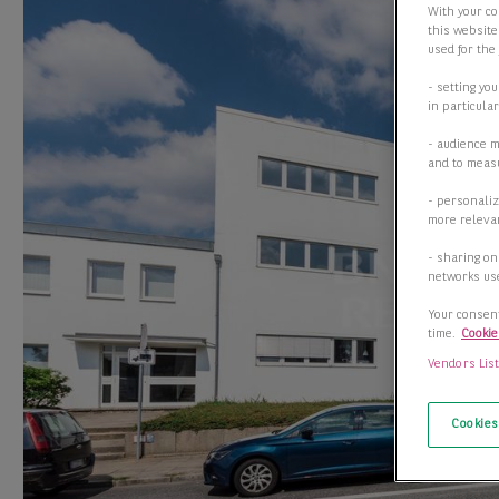
With your co
this website
used for the
- setting yo
in particula
- audience 
and to measu
- personaliz
more relevan
- sharing on
networks us
Your consent
time.
Cookie
Vendors Lis
Cookies