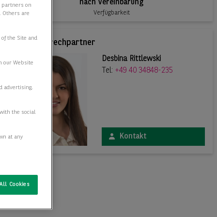
nach Vereinbarung
y partners on
Verfügbarkeit
e. Others are
 of the Site and
Ihr Ansprechpartner
Desbina Rittlewski
n our Website
Tel:
+49 40 34848-235
d advertising,
with the social
Kontakt
awn at any
All Cookies