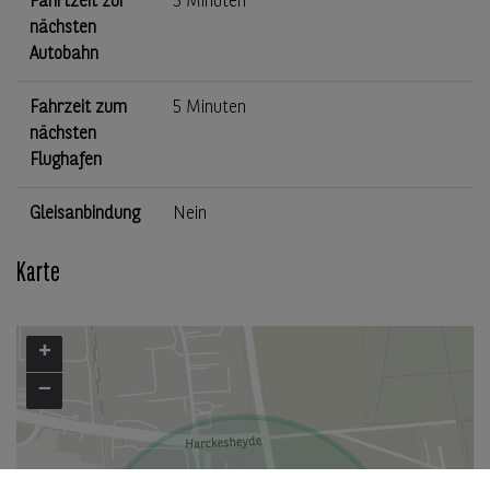
Fahrtzeit zur
5 Minuten
nächsten
Autobahn
Fahrzeit zum
5 Minuten
nächsten
Flughafen
Gleisanbindung
Nein
Karte
+
−