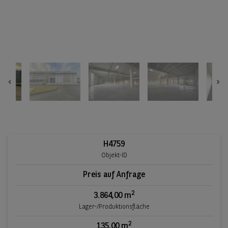
Previous
Ne
H4759
Objekt-ID
Preis auf Anfrage
2
3.864,00 m
Lager-/Produktionsfläche
2
135,00 m