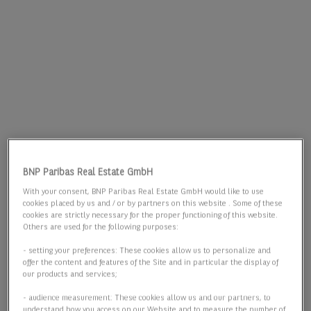
BNP Paribas Real Estate GmbH
With your consent, BNP Paribas Real Estate GmbH would like to use
cookies placed by us and / or by partners on this website . Some of these
cookies are strictly necessary for the proper functioning of this website.
Others are used for the following purposes:
- setting your preferences: These cookies allow us to personalize and
offer the content and features of the Site and in particular the display of
our products and services;
- audience measurement: These cookies allow us and our partners, to
understand how you access on our Website and to measure the number of