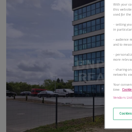
With your co
this website
used for the
- setting yo
in particula
- audience 
and to measu
- personaliz
more relevan
- sharing on
networks us
Your consent
time.
Cookie
Vendors Lis
Cookies