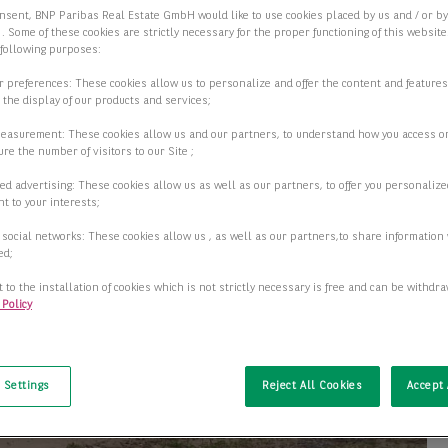
nsent, BNP Paribas Real Estate GmbH would like to use cookies placed by us and / or b
 . Some of these cookies are strictly necessary for the proper functioning of this websit
 following purposes:
ur preferences: These cookies allow us to personalize and offer the content and features
r the display of our products and services;
measurement: These cookies allow us and our partners, to understand how you access o
re the number of visitors to our Site ;
ed advertising: These cookies allow us as well as our partners, to offer you personalize
t to your interests;
 social networks: These cookies allow us , as well as our partners,to share information 
ed;
 to the installation of cookies which is not strictly necessary is free and can be withdr
 Policy
t
 Settings
Reject All Cookies
Accept 