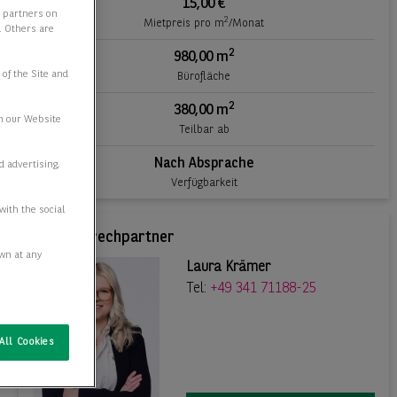
15,00 €
y partners on
2
Mietpreis pro m
/Monat
e. Others are
2
980,00 m
 of the Site and
Bürofläche
2
380,00 m
n our Website
Teilbar ab
Nach Absprache
d advertising,
Verfügbarkeit
with the social
Ihr Ansprechpartner
awn at any
Laura Krämer
Tel:
+49 341 71188-25
All Cookies