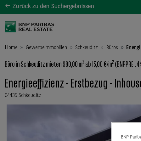
Zurück zu den Suchergebnissen
Home
Gewerbeimmobilien
Schkeuditz
Büros
Energi
2
2
Büro in Schkeuditz mieten 980,00 m
ab 15,00 €/m
(BNPPRE L4
Energieeffizienz - Erstbezug - Inhou
04435 Schkeuditz
BNP Parib