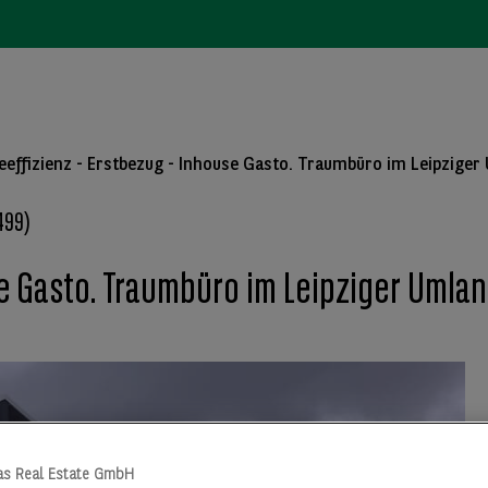
eeffizienz - Erstbezug - Inhouse Gasto. Traumbüro im Leipziger
499)
se Gasto. Traumbüro im Leipziger Umlan
as Real Estate GmbH