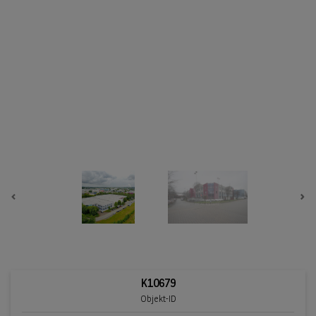
Previous
Ne
K10679
Objekt-ID