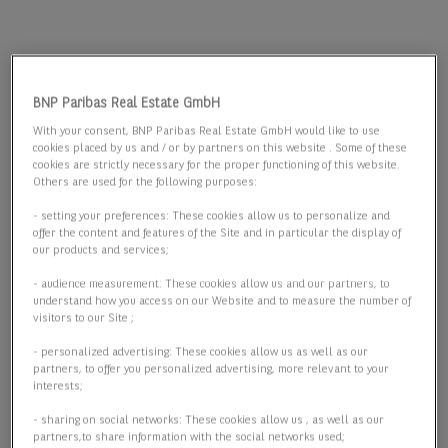
BNP Paribas Real Estate GmbH
With your consent, BNP Paribas Real Estate GmbH would like to use
cookies placed by us and / or by partners on this website . Some of these
cookies are strictly necessary for the proper functioning of this website.
Others are used for the following purposes:
- setting your preferences: These cookies allow us to personalize and
offer the content and features of the Site and in particular the display of
our products and services;
- audience measurement: These cookies allow us and our partners, to
understand how you access on our Website and to measure the number of
visitors to our Site ;
- personalized advertising: These cookies allow us as well as our
partners, to offer you personalized advertising, more relevant to your
interests;
- sharing on social networks: These cookies allow us , as well as our
partners,to share information with the social networks used;