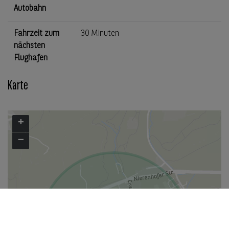
Autobahn
Fahrzeit zum
30 Minuten
nächsten
Flughafen
Karte
+
−