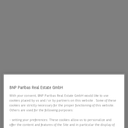
BNP Paribas Real Estate GmbH
With your consent, BNP Paribas Real Estate GmbH would like to use
cookies placed by us and / or by partners on this website . Some of these
cookies are strictly necessary for the proper functioning of this website.
Others are used for the following purposes:
- setting your preferences: These cookies allow us to personalize and
offer the content and features of the Site and in particular the display of