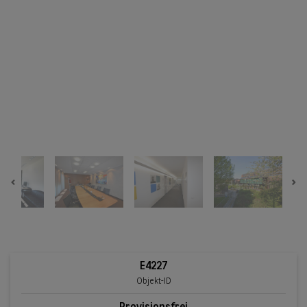
Previous
Ne
E4227
Objekt-ID