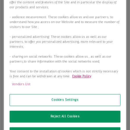
offer the content and features of the Site and in particular the display of
our products and services;
- audience measurement: These cookies allow us and our partners, to
understand how you access on our Website and to measure the number of
visitors to our Site ;
- personalized advertising: These cookies allow us as well as our
partners, to offer you personalized advertising, more relevant to your
interests;
- sharing on social networks: These cookies allow us , as well as our
partners,to share information with the social networks used;
Your consent to the installation of cookies which is not strictly necessary
is free and can be withdrawn at any time.
Cookie Policy
Vendors List
Cookies Settings
Reject All Cookies