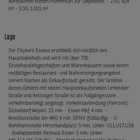
Büroflächen stehen momentan zur Disposition: - 2.OG: 828
m² - 1.OG: 1.021 m²
Lage
Der Citykern Essens erschließt sich nördlich des
Hauptbahnhofs und wird mit über 700
Einzelhandelsgeschäften und Warenhäusern sowie einem
vielfältigen Restaurant- und Nahversorgungsangebot
seinem Namen als Einkaufsstadt gerecht. Der Großteil
dieses Gebiets mit seinen Haupteinkaufsmeilen Limbecker
Straße und Kettwiger Straße ist als Fußgängerzone
verkehrsberuhigt angelegt. Verkehrsanbindung (Fahrzeit): -
Düsseldorf Airport: 21 min. - Essen Hbf: 4 min. -
Anschlussstelle der A40: 4 min. ÖPNV (fußläufig): - U-
Bahnhaltestelle Hirschlandplatz: 5 min, Linien: U11,U17,U18.
- Bushaltestelle Rathaus Essen: 5 min, Linien: