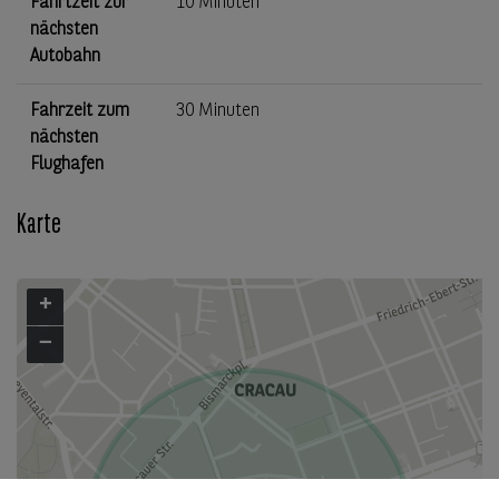
Fahrtzeit zur
10 Minuten
nächsten
Autobahn
Fahrzeit zum
30 Minuten
nächsten
Flughafen
Karte
+
−