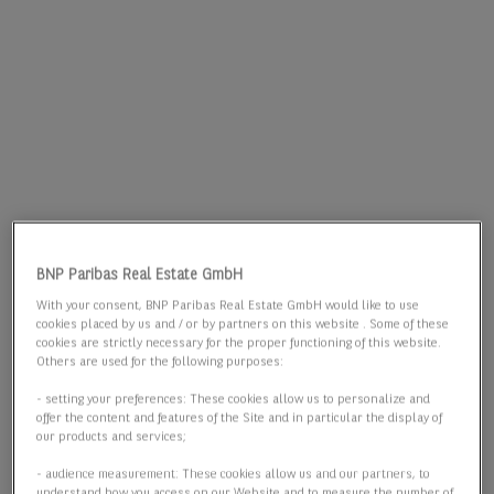
BNP Paribas Real Estate GmbH
With your consent, BNP Paribas Real Estate GmbH would like to use
cookies placed by us and / or by partners on this website . Some of these
cookies are strictly necessary for the proper functioning of this website.
Others are used for the following purposes:
- setting your preferences: These cookies allow us to personalize and
offer the content and features of the Site and in particular the display of
our products and services;
- audience measurement: These cookies allow us and our partners, to
understand how you access on our Website and to measure the number of