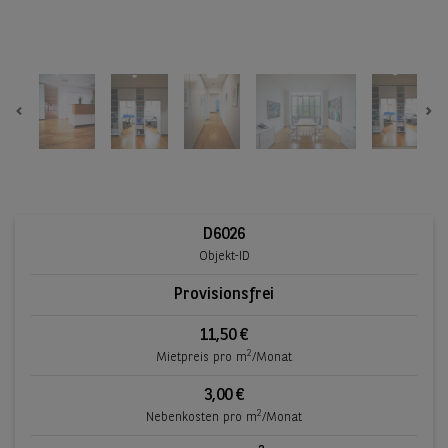
Previous
Ne
D6026
Objekt-ID
Provisionsfrei
11,50 €
2
Mietpreis pro m
/Monat
3,00 €
2
Nebenkosten pro m
/Monat