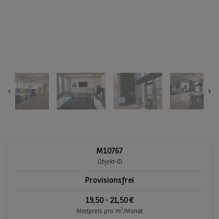
Previous
Ne
M10767
Objekt-ID
Provisionsfrei
19,50 - 21,50 €
2
Mietpreis pro m
/Monat