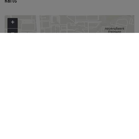
Karte
+
−