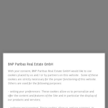
BNP Paribas Real Estate GmbH
With your consent, BNP Paribas Real Estate GmbH would like to use
cookies placed by us and / or by partners on this website . Some of these
cookies are strictly necessary for the proper functioning of this website.
Others are used for the following purposes:
- setting your preferences: These cookies allow us to personalize and
offer the content and features of the Site and in particular the display of
our products and services;