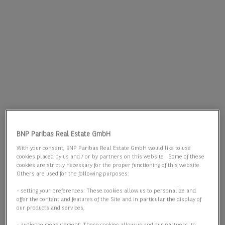
BNP Paribas Real Estate GmbH
With your consent, BNP Paribas Real Estate GmbH would like to use
cookies placed by us and / or by partners on this website . Some of these
cookies are strictly necessary for the proper functioning of this website.
Others are used for the following purposes:
- setting your preferences: These cookies allow us to personalize and
offer the content and features of the Site and in particular the display of
our products and services;
- audience measurement: These cookies allow us and our partners, to