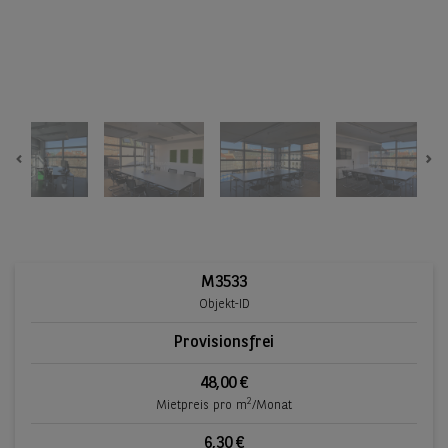
Previous
Ne
M3533
Objekt-ID
Provisionsfrei
48,00 €
2
Mietpreis pro m
/Monat
6,30 €