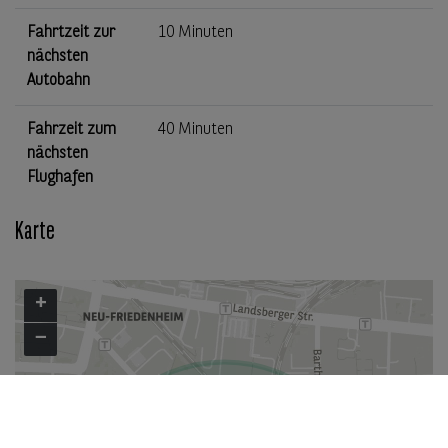
Fahrtzeit zur
10 Minuten
nächsten
Autobahn
Fahrzeit zum
40 Minuten
nächsten
Flughafen
Karte
+
−