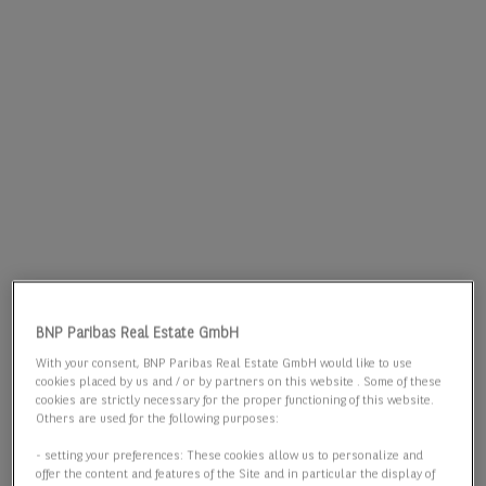
BNP Paribas Real Estate GmbH
With your consent, BNP Paribas Real Estate GmbH would like to use
cookies placed by us and / or by partners on this website . Some of these
cookies are strictly necessary for the proper functioning of this website.
Others are used for the following purposes:
- setting your preferences: These cookies allow us to personalize and
offer the content and features of the Site and in particular the display of