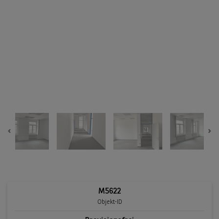
Previous
Ne
M5622
Objekt-ID