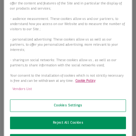
offer the content and features of the Site and in particular the display of
our products and services;
- audience measurement: These cookies allow us and our partners, to
understand how you access on our Website and to measure the number of
visitors to our Site ;
- personalized advertising: These cookies allow us as well as our
partners, to offer you personalized advertising, more relevant to your
interests;
- sharing on social networks: These cookies allow us , as well as our
partners,to share information with the social networks used;
Your consent to the installation of cookies which is not strictly necessary
is free and can be withdrawn at any time.
Cookie Policy
Vendors List
Cookies Settings
Reject All Cookies