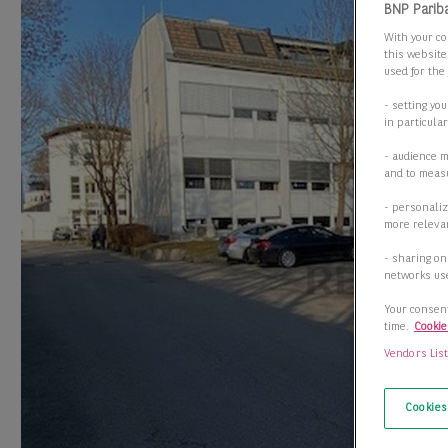
BNP Parib
With your co
this website
used for the
- setting yo
in particula
- audience 
and to measu
- personaliz
more relevan
- sharing on
networks us
Your consent
time.
Cookie
Vendors Lis
Cookies