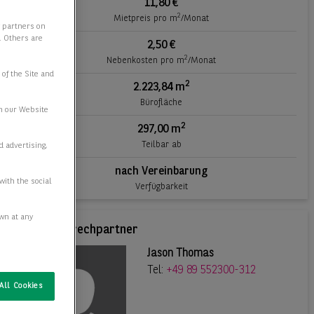
11,80 €
2
Mietpreis pro m
/Monat
y partners on
e. Others are
2,50 €
2
Nebenkosten pro m
/Monat
 of the Site and
2
2.223,84 m
Bürofläche
n our Website
2
297,00 m
Teilbar ab
d advertising,
nach Vereinbarung
with the social
Verfügbarkeit
awn at any
Ihr Ansprechpartner
Jason Thomas
Tel:
+49 89 552300-312
All Cookies