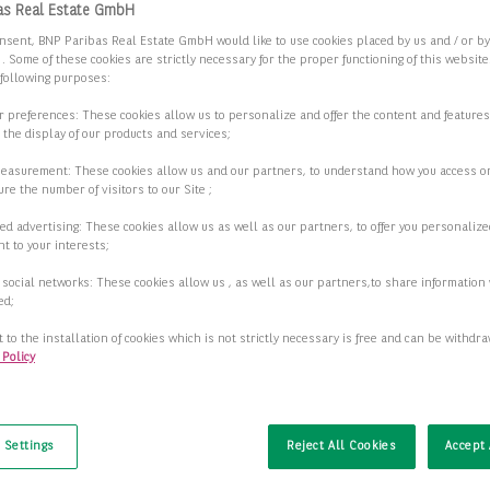
as Real Estate GmbH
nsent, BNP Paribas Real Estate GmbH would like to use cookies placed by us and / or b
 . Some of these cookies are strictly necessary for the proper functioning of this websit
 following purposes:
ur preferences: These cookies allow us to personalize and offer the content and features
r the display of our products and services;
measurement: These cookies allow us and our partners, to understand how you access o
re the number of visitors to our Site ;
ed advertising: These cookies allow us as well as our partners, to offer you personalize
t to your interests;
 social networks: These cookies allow us , as well as our partners,to share information 
ed;
 to the installation of cookies which is not strictly necessary is free and can be withdr
 Policy
t
 Settings
Reject All Cookies
Accept 